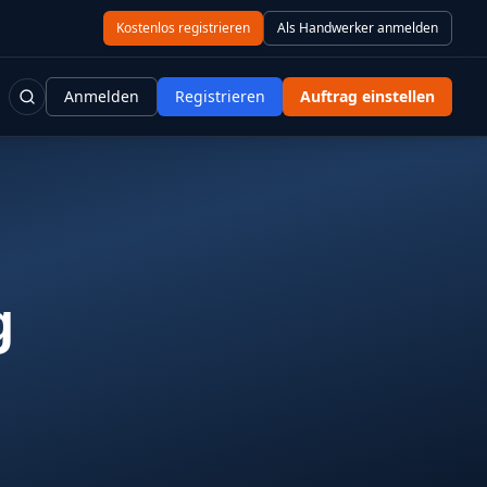
Kostenlos registrieren
Als Handwerker anmelden
Anmelden
Registrieren
Auftrag einstellen
g