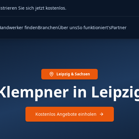
rieren Sie sich jetzt kostenlos.
Handwerker finden
Branchen
Über uns
So funktioniert's
Partner
Leipzig & Sachsen
Klempner in Leipzi
Kostenlos Angebote einholen