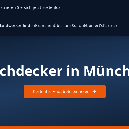
rieren Sie sich jetzt kostenlos.
Handwerker finden
Branchen
Über uns
So funktioniert's
Partner
chdecker in Münc
Kostenlos Angebote einholen