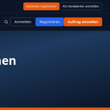
Kostenlos registrieren
Als Handwerker anmelden
Anmelden
Registrieren
Auftrag einstellen
hen