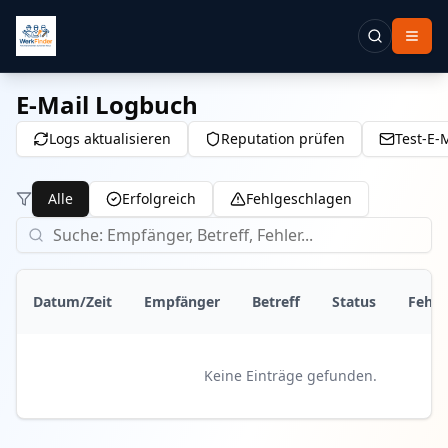
E-Mail Logbuch
Logs aktualisieren
Reputation prüfen
Test‑E‑
Alle
Erfolgreich
Fehlgeschlagen
Datum/Zeit
Empfänger
Betreff
Status
Fehle
Keine Einträge gefunden.