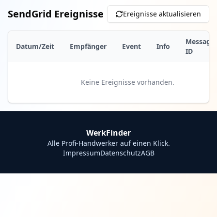
SendGrid Ereignisse
Ereignisse aktualisieren
Message-
Datum/Zeit
Empfänger
Event
Info
ID
Keine Ereignisse vorhanden.
WerkFinder
Alle Profi-Handwerker auf einen Klick.
Impressum
Datenschutz
AGB