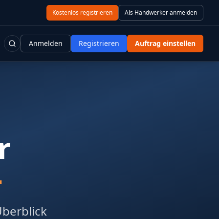
Kostenlos registrieren
Als Handwerker anmelden
Anmelden
Registrieren
Auftrag einstellen
r
4
Überblick