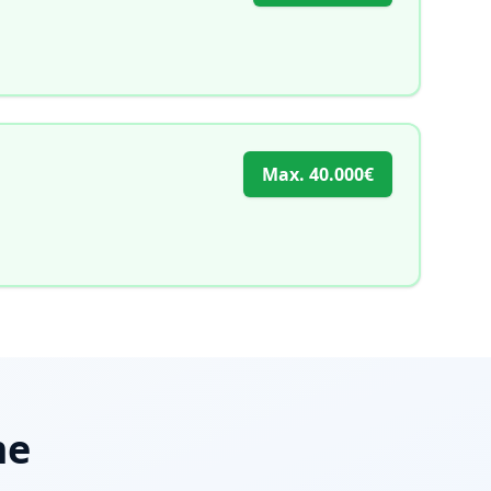
Max.
40.000€
me