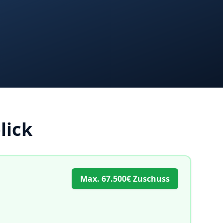
lick
Max.
67.500€ Zuschuss