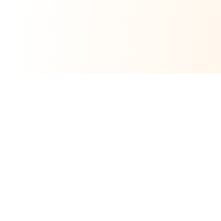
WerkFinder
Alle Profi-Handwerker auf einen Klick.
Werkfinder UG
Bahrenfelder Chaussee 80
,
22761
Hamburg
0152 24344935
info@profimaler-hamburg.de
Impressum
Datenschutz
AGB