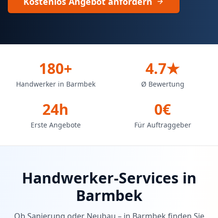
Kostenlos Angebot anfordern
180+
4.7★
Handwerker in Barmbek
Ø Bewertung
24h
0€
Erste Angebote
Für Auftraggeber
Handwerker-Services in
Barmbek
Ob Sanierung oder Neubau – in
Barmbek
finden Sie