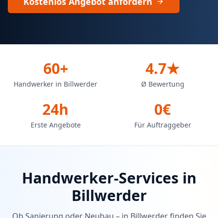
Kostenlos Angebot anfordern
60+
4.7★
Handwerker in Billwerder
Ø Bewertung
24h
0€
Erste Angebote
Für Auftraggeber
Handwerker-Services in
Billwerder
Ob Sanierung oder Neubau – in
Billwerder
finden Sie