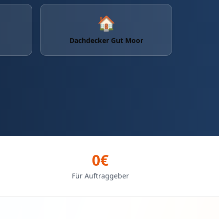
🏠
Dachdecker Gut Moor
0€
Für Auftraggeber