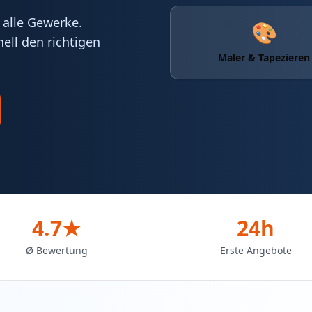
 alle Gewerke.
🎨
ell den richtigen
Maler & Tapezieren
4.7★
24h
Ø Bewertung
Erste Angebote