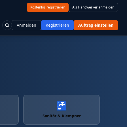
Kostenlos registrieren
Als Handwerker anmelden
Anmelden
Registrieren
Auftrag einstellen
🚰
Sanitär & Klempner