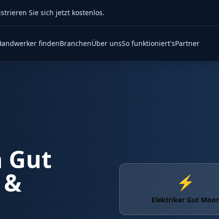
rieren Sie sich jetzt kostenlos.
Handwerker finden
Branchen
Über uns
So funktioniert's
Partner
n
Gut
 &
⚡
Elektriker Gut Moor