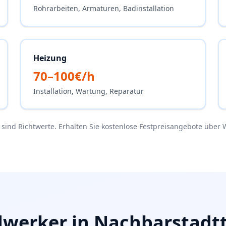
Rohrarbeiten, Armaturen, Badinstallation
100% kostenlos
Ihr Handwerker wartet schon!
Heizung
70–100€/h
Was soll erledigt werden?
Installation, Wartung, Reparatur
e sind Richtwerte. Erhalten Sie kostenlose Festpreisangebote über 
Elektrik
Sanitär
werker in Nachbarstadtt