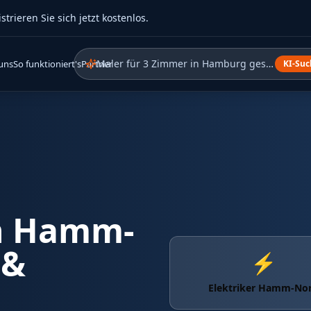
rieren Sie sich jetzt kostenlos.
Zeig mir offene Klempner-Aufträge in meine
uns
So funktioniert's
Partner
KI-Suc
n
Hamm-
 &
⚡
Elektriker Hamm-No