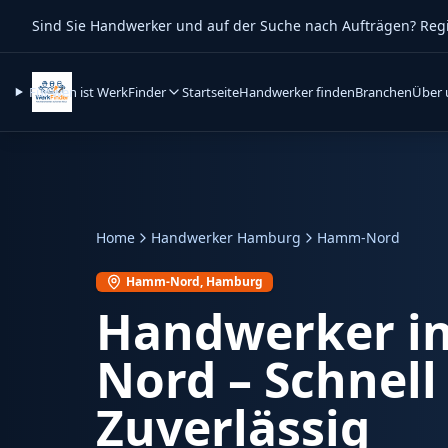
Sind Sie Handwerker und auf der Suche nach Aufträgen? Regist
Für wen ist WerkFinder
Startseite
Handwerker finden
Branchen
Über 
Home
Handwerker Hamburg
Hamm-Nord
Hamm-Nord
, Hamburg
Handwerker i
Nord
– Schnell
Zuverlässig