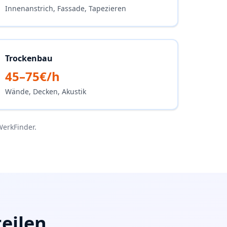
Innenanstrich, Fassade, Tapezieren
Trockenbau
45–75€/h
Wände, Decken, Akustik
WerkFinder.
eilen