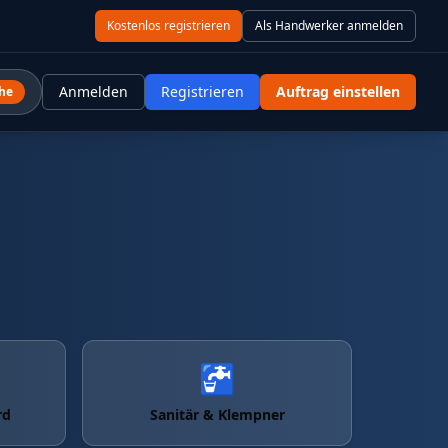
Kostenlos registrieren
Als Handwerker anmelden
r Nähe
Anmelden
Registrieren
Auftrag einstellen
he
🚰
rd
Sanitär & Klempner