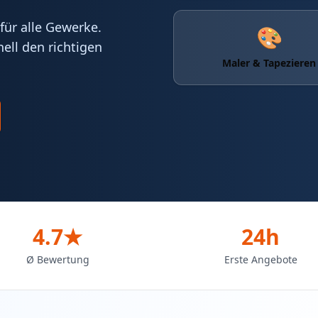
ür alle Gewerke.
🎨
ell den richtigen
Maler & Tapezieren
4.7★
24h
Ø Bewertung
Erste Angebote