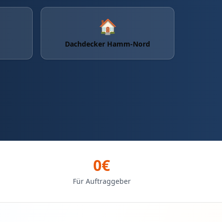
🏠
Dachdecker Hamm-Nord
0€
Für Auftraggeber