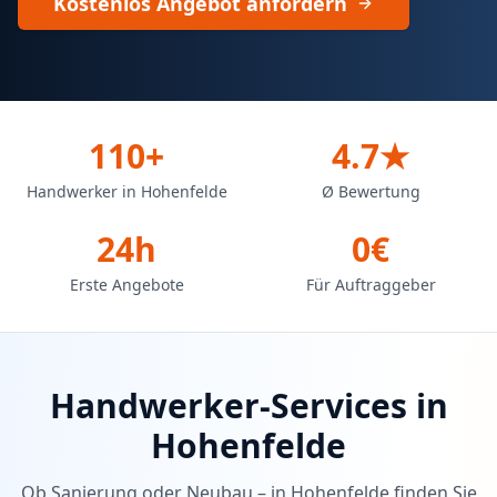
Kostenlos Angebot anfordern
110+
4.7★
Handwerker in Hohenfelde
Ø Bewertung
24h
0€
Erste Angebote
Für Auftraggeber
Handwerker-Services in
Hohenfelde
Ob Sanierung oder Neubau – in
Hohenfelde
finden Sie