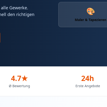
 alle Gewerke.
🎨
ell den richtigen
Maler & Tapezieren
4.7★
24h
Ø Bewertung
Erste Angebote