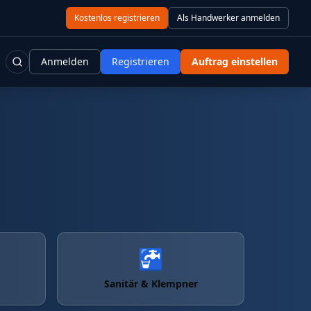
Kostenlos registrieren
Als Handwerker anmelden
Anmelden
Registrieren
Auftrag einstellen
🚰
Sanitär & Klempner