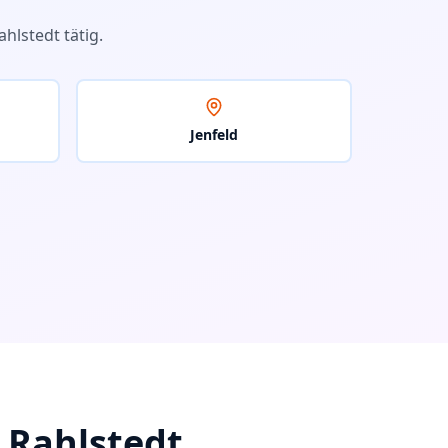
ahlstedt
tätig.
Jenfeld
n
Rahlstedt