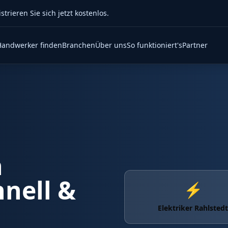
rieren Sie sich jetzt kostenlos.
Handwerker finden
Branchen
Über uns
So funktioniert's
Partner
n
hnell &
⚡
Elektriker Rahlstedt