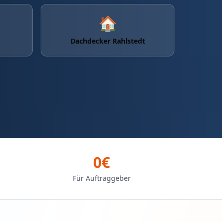
🏠
Dachdecker Rahlstedt
0€
Für Auftraggeber