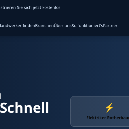
rieren Sie sich jetzt kostenlos.
Handwerker finden
Branchen
Über uns
So funktioniert's
Partner
n
 Schnell
⚡
Elektriker Rotherba