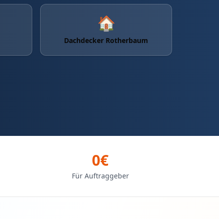
🏠
Dachdecker Rotherbaum
0€
Für Auftraggeber