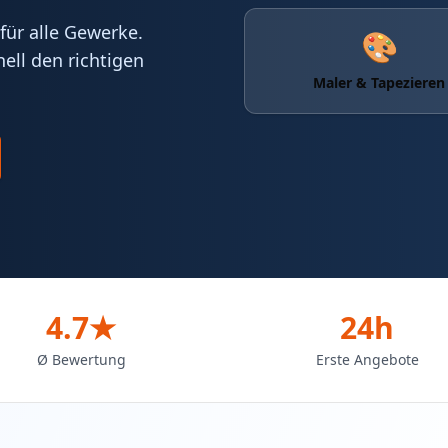
für alle Gewerke.
🎨
ell den richtigen
Maler & Tapezieren
4.7★
24h
Ø Bewertung
Erste Angebote