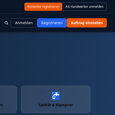
Kostenlos registrieren
Als Handwerker anmelden
Anmelden
Registrieren
Auftrag einstellen
🚰
um
Sanitär & Klempner