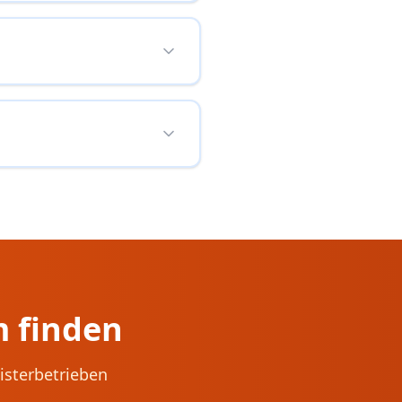
m
finden
isterbetrieben