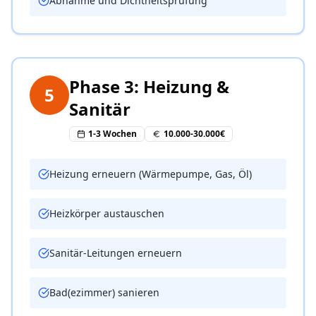
Abnahme und Dichtheitsprüfung
Phase 3: Heizung &
5
Sanitär
1-3 Wochen
10.000-30.000€
Heizung erneuern (Wärmepumpe, Gas, Öl)
Heizkörper austauschen
Sanitär-Leitungen erneuern
100% kostenlos
Ihr Handwerker wartet schon!
Bad(ezimmer) sanieren