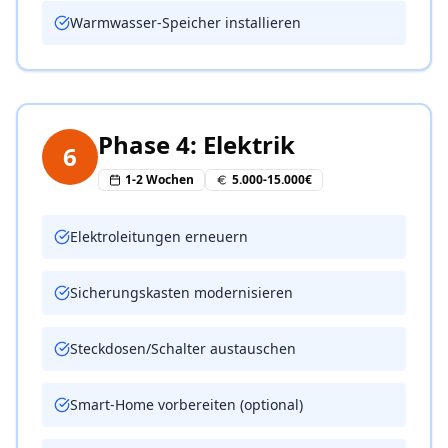
Warmwasser-Speicher installieren
Was soll erledigt werden?
Elektrik
Sanitär
Phase 4: Elektrik
6
1-2 Wochen
5.000-15.000€
Malerei
Heizung
Elektroleitungen erneuern
Sicherungskasten modernisieren
Fliesenleger
Gartenbau
Steckdosen/Schalter austauschen
Renovierung
Dachdecker
Smart-Home vorbereiten (optional)