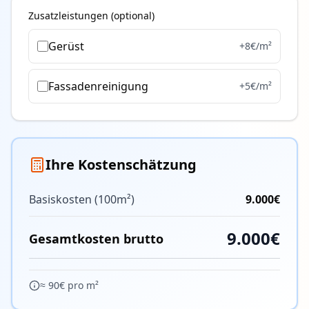
Zusatzleistungen (optional)
Gerüst
+
8
€/m²
Fassadenreinigung
+
5
€/m²
Ihre Kostenschätzung
Basiskosten (
100
m²)
9.000
€
9.000
€
Gesamtkosten brutto
≈
90
€ pro m²