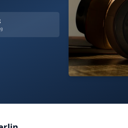
8
ng
erlin