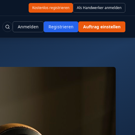
Kostenlos registrieren
Als Handwerker anmelden
Anmelden
Registrieren
Auftrag einstellen