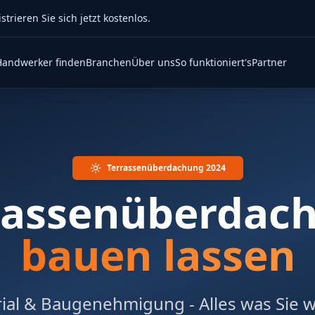
rieren Sie sich jetzt kostenlos.
Handwerker finden
Branchen
Über uns
So funktioniert's
Partner
Terrassenüberdachung 2024
rassenüberdac
bauen lassen
rial & Baugenehmigung - Alles was Sie 