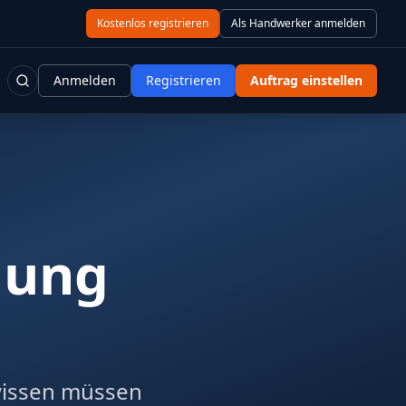
Kostenlos registrieren
Als Handwerker anmelden
Anmelden
Registrieren
Auftrag einstellen
hung
wissen müssen